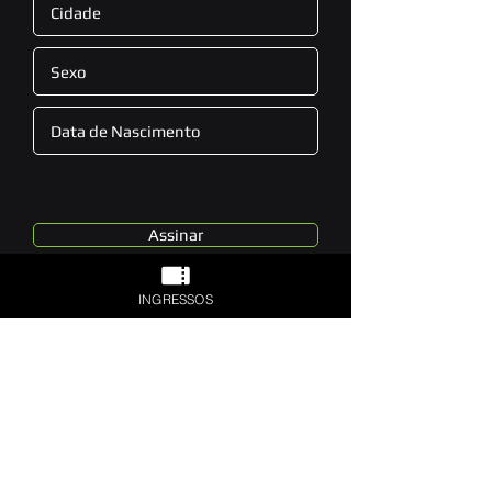
Assinar
INGRESSOS
(11) 3665-9500
contato@d-edge.com.br
Av. Mário de Andrade, 141 - Barra Funda