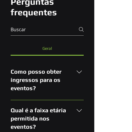
Perguntas
frequentes
Geral
Como posso obter
ingressos para os
eventos?
Todos os nossos ingressos
você pode obter através do
Qual é a faixa etária
site da Ingresse clicando aqui.
permitida nos
Caso opte por não escolher o
eventos?
ingresso antecipado, nós