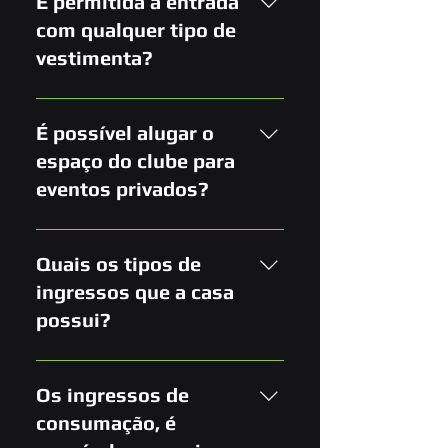
É permitida a entrada
responsável via mensagem no
com qualquer tipo de
Whatsapp: (11) 98901-6500
vestimenta?
Não é permitida a entrada com
camisas de time.
É possível alugar o
espaço do clube para
eventos privados?
Sim, você pode alugar o nosso
espaço para eventos privados,
Quais os tipos de
eventos corporativos e
ingressos que a casa
gravação de comerciais e
possui?
clipes. Entre em contato
conosco para discutir as
Possuímos ingressos secos e
opções de aluguel e
ingressos de consumação.
Os ingressos de
disponibilidade: contato@d-
consumação, é
edge.com.br